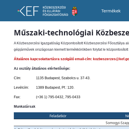
Termékek
MTKO
Műszaki-technológiai Közbesze
A Közbeszerzési Igazgatóság Központosított Közbeszerzési Főosztálya al
gépjárművek országosan kiemelt termékkörökben folytat le központosított 
Általános kapcsolattartásra szolgáló email-cím:
kozbeszerzes@kef.go
Az osztály általános elérhetősége:
Cím:
1135 Budapest, Szabolcs u. 37-43.
Levélcím:
1389 Budapest, Pf.: 120.
Fax:
(+36 1) 795-0432, 795-0433
Munkatársak
Feladatkör
N
Somogyi-Szap