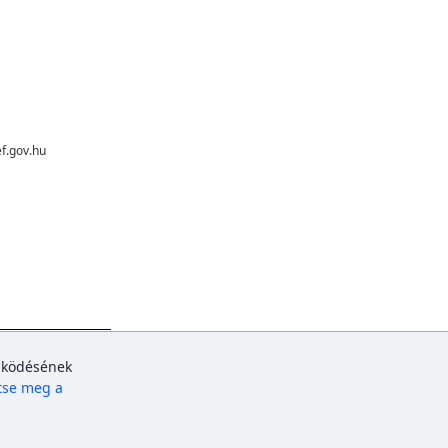
f.gov.hu
működésének
tse meg a