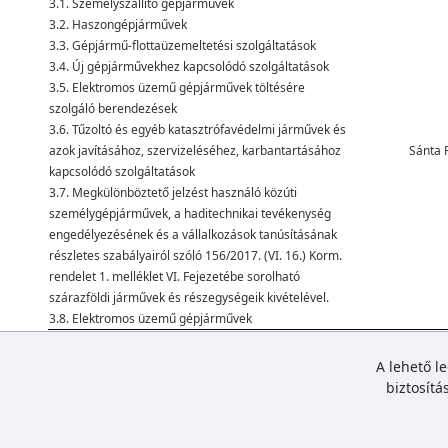
3.1. Személyszállító gépjárművek
3.2. Haszongépjárművek
3.3. Gépjármű-flottaüzemeltetési szolgáltatások
3.4. Új gépjárművekhez kapcsolódó szolgáltatások
3.5. Elektromos üzemű gépjárművek töltésére
szolgáló berendezések
3.6. Tűzoltó és egyéb katasztrófavédelmi járművek és
azok javításához, szervizeléséhez, karbantartásához
Sánta 
kapcsolódó szolgáltatások
3.7. Megkülönböztető jelzést használó közúti
személygépjárművek, a haditechnikai tevékenység
engedélyezésének és a vállalkozások tanúsításának
részletes szabályairól szóló 156/2017. (VI. 16.) Korm.
rendelet 1. melléklet VI. Fejezetébe sorolható
szárazföldi járművek és részegységeik kivételével.
3.8. Elektromos üzemű gépjárművek
A Portállal kapcsolatos észrevételek, hibák, segítségnyújtás:
kkpsupport@
A lehető l
biztosítá