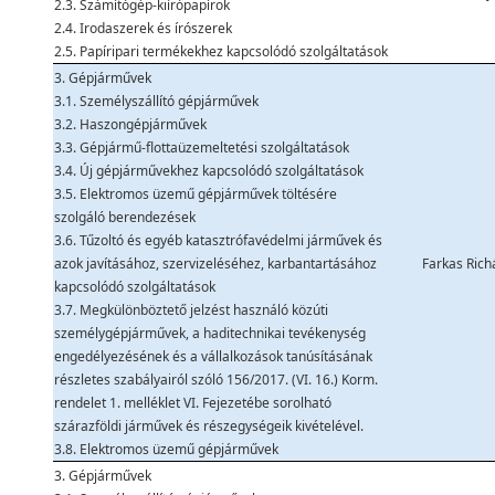
2.3. Számítógép-kiírópapírok
2.4. Irodaszerek és írószerek
2.5. Papíripari termékekhez kapcsolódó szolgáltatások
3. Gépjárművek
3.1. Személyszállító gépjárművek
3.2. Haszongépjárművek
3.3. Gépjármű-flottaüzemeltetési szolgáltatások
3.4. Új gépjárművekhez kapcsolódó szolgáltatások
3.5. Elektromos üzemű gépjárművek töltésére
szolgáló berendezések
3.6. Tűzoltó és egyéb katasztrófavédelmi járművek és
azok javításához, szervizeléséhez, karbantartásához
Farkas Rich
kapcsolódó szolgáltatások
3.7. Megkülönböztető jelzést használó közúti
személygépjárművek, a haditechnikai tevékenység
engedélyezésének és a vállalkozások tanúsításának
részletes szabályairól szóló 156/2017. (VI. 16.) Korm.
rendelet 1. melléklet VI. Fejezetébe sorolható
szárazföldi járművek és részegységeik kivételével.
3.8. Elektromos üzemű gépjárművek
3. Gépjárművek