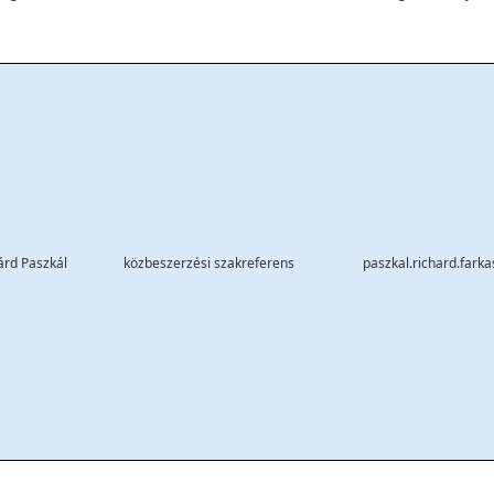
árd Paszkál
közbeszerzési szakreferens
paszkal.richard.fark