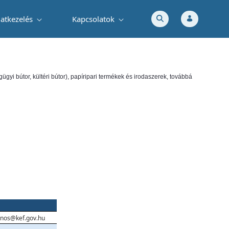
atkezelés
Kapcsolatok
ügyi bútor, kültéri bútor), papíripari termékek és irodaszerek, továbbá
nos@kef.gov.hu