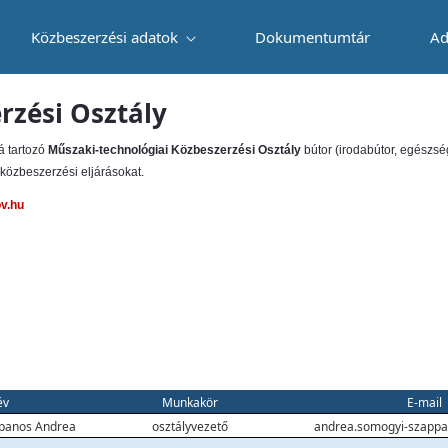
Közbeszerzési adatok
Dokumentumtár
Ad
rzési Osztály
á tartozó
Műszaki-technológiai Közbeszerzési Osztály
bútor (irodabútor, egészség
közbeszerzési eljárásokat.
v.hu
év
Munkakör
E-mail
panos Andrea
osztályvezető
andrea.somogyi-szappa