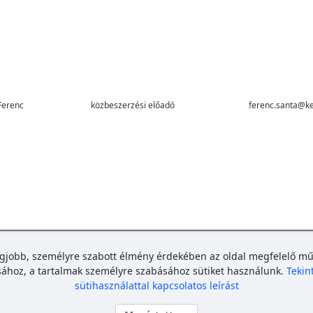
Ferenc
közbeszerzési előadó
ferenc.santa@ke
kef.gov.hu
egjobb, személyre szabott élmény érdekében az oldal megfelelő 
sához, a tartalmak személyre szabásához sütiket használunk.
Tekin
sütihasználattal kapcsolatos leírást