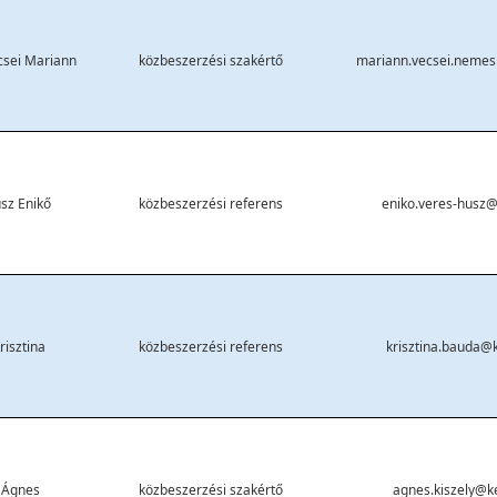
sei Mariann
közbeszerzési szakértő
mariann.vecsei.nemes
sz Enikő
közbeszerzési referens
eniko.veres-husz@
risztina
közbeszerzési referens
krisztina.bauda@
y Ágnes
közbeszerzési szakértő
agnes.kiszely@k