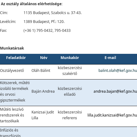
Az osztály általános elérhetősége:
Cím:
1135 Budapest, Szabolcs u. 37-43.
Levélcím:
1389 Budapest, Pf.: 120.
Fax:
(+36 1) 795-0432, 795-0433
Munkatársak
Feladatkör
Név
Munkakör
E-mail
közbeszerzési
Osztályvezető
Oláh Bálint
balint.olah@kef.gov.hu
szakértő
Kötszerek, műtéti
izoláló termékek
közbeszerzési
Baján Andrea
andrea.bajan@kef.gov.hu
és orvosi
előadó
gipsztermékek
Műtéti leszívó
Kanizsai Judit
közbeszerzési
rendszerek és
lilla.judit.kanizsai@kef.gov.hu
Lilla
referens
tartozékaik
Infúziós és
transzfúziós