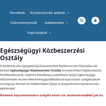
Termékek
Közbeszerzési adatok
Dokumentumtár
Adatkezelés
Kapcsolatok
EÜKO
Egészségügyi Közbeszerzési
Osztály
A Közbeszerzési Igazgatóság Központosított Közbeszerzési Főosztálya alá
tartozó
Egészségügyi Közbeszerzési Osztály
orvostechnikai fogyóeszközök,
fertőtlenítőszerek, valamint fekvőbeteg szakellátást nyújtó egészségügyi
intézmények részére létesítménygazdálkodással kapcsolatos szolgáltatások
országosan kiemelt termékkörökben folytat le központosított közbeszerzési
eljárásokat.
Általános kapcsolattartásra szolgáló email-cím:
kozbeszerzes@kef.gov.hu