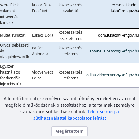
szerelékek,
Kudor-Duka
közbeszerzési
erzsebet.kudor-
valamint
Erzsébet
szakértő
duka@kef.gov.hu
intravénás
kanülök
közbeszerzési
Műtéti ruházat
Lukács Dóra
dora.lukacs@kef.gov.hu
szakreferens
Orvosi sebészeti
Patócs
közbeszerzési
és
antonella.patocs@kef.gov.hu
Antonella
referens
vizsgálókesztyűk
Egyszer
használatos
Vidovenyecz
közbeszerzési
edina.vidovenyecz@kef.gov.hu
fecskendők,
Edina
referens
injekciós tűk
A lehető legjobb, személyre szabott élmény érdekében az oldal
A Portállal kapcsolatos észrevételek, hibák,
megfelelő működésének biztosításához, a tartalmak személyre
segítségnyújtás:
kkpsupport@kef.gov.hu
szabásához sütiket használunk.
Tekintse meg a
sütihasználattal kapcsolatos leírást
Megértettem
Közbeszerzési és Ellátási Főigazgatóság
Bejelentkezés