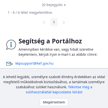
20 bejegyzés
1 - 6 / 6 tétel megjelenítése.
1
Oldal
Segítség a Portálhoz
Amennyiben kérdése van, vagy hibát szeretne
bejelenteni, kérjük írjon e-mail-t az alábbi címre:
kkpsupport@kef.gov.hu
Az új Portál bevezetése kapcsán megnövekedett számú
A lehető legjobb, személyre szabott élmény érdekében az oldal
megkeresések miatt a kapcsolatfelvétel ideje elhúzódhat,
megfelelő működésének biztosításához, a tartalmak személyre
szíves megértésüket és türelmüket köszönjük.
szabásához sütiket használunk.
Tekintse meg a
sütihasználattal kapcsolatos leírást
Megértettem
Közbeszerzési és Ellátási Főigazgatóság
Bejelentkezés