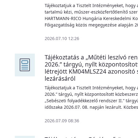
Tájékoztatjuk a Tisztelt Intézményeket, ho
tartalmú kézi, műszer-eszközfertőtlenítő sze
HARTMANN-RICO Hungária Kereskedelmi Korlát
Főigazgatóság közös megegyezése alapján 202
2026.07.10 12:26
Tájékoztatás a „Műtéti leszívó re
2026.” tárgyú, nyílt központosít
létrejött KM04MLSZ24 azonosító
lezárásáról
Tájékoztatjuk a Tisztelt Intézményeket, hogy 
2026.” tárgyú, nyílt központosított közbeszer
„Sebészeti folyadékkezelő rendszer II.” tár
időszaka 2026.07. 08. napján lezárult. Közbesze
2026.07.09 08:36