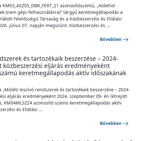
gy a KM03_ASZ05_DBR_FERT_21 azonosítószámú, „Aldehid
rek (nem gépi felhasználásra)” tárgyú keretmegállapodás a
olt Felelősségű Társaság és a Közbeszerzési és Ellátási
6. július 07. napján megszűnt. Közbeszerzési és ...
Bővebben
ndszerek és tartozékaik beszerzése – 2024-
ott közbeszerzési eljárás eredményeként
 számú keretmegállapodás aktív időszakának
a „Műtéti leszívó rendszerek és tartozékaik beszerzése – 2024-
zési eljárás eredményeként 2024. szeptember 09- én létrejött
gyú, KM04MLSZ24 azonosító számú keretmegállapodás aktív
rzési és Ellátási ...
Bővebben