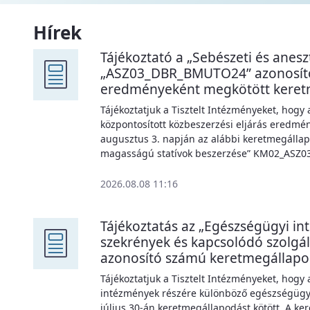
Hírek
Tájékoztató a „Sebészeti és anesz
„ASZ03_DBR_BMUTO24” azonosítós
eredményeként megkötött keret
Tájékoztatjuk a Tisztelt Intézményeket, hogy 
központosított közbeszerzési eljárás eredmén
augusztus 3. napján az alábbi keretmegáll
magasságú statívok beszerzése” KM02_ASZ
2026.08.08 11:16
Tájékoztatás az „Egészségügyi i
szekrények és kapcsolódó szolg
azonosító számú keretmegállap
Tájékoztatjuk a Tisztelt Intézményeket, hogy
intézmények részére különböző egészségügyi
július 30-án keretmegállapodást kötött. A ke