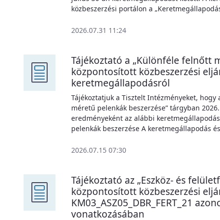
közbeszerzési portálon a „Keretmegállapodás
2026.07.31 11:24
Tájékoztató a „Különféle felnőtt
központosított közbeszerzési el
keretmegállapodásról
Tájékoztatjuk a Tisztelt Intézményeket, hogy 
méretű pelenkák beszerzése” tárgyban 2026. j
eredményeként az alábbi keretmegállapodást
pelenkák beszerzése A keretmegállapodás és a
2026.07.15 07:30
Tájékoztató az „Eszköz- és felület
központosított közbeszerzési elj
KM03_ASZ05_DBR_FERT_21 azono
vonatkozásában