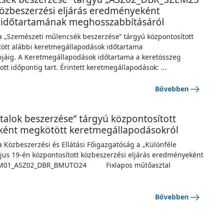
özbeszerzési eljárás eredményeként
 időtartamának meghosszabbításáról
 a „Szemészeti műlencsék beszerzése” tárgyú központosított
ött alábbi keretmegállapodások időtartama
pjáig. A Keretmegállapodások időtartama a keretösszeg
t időpontig tart. Érintett keretmegállapodások: ...
Bővebben
talok beszerzése” tárgyú központosított
eként megkötött keretmegállapodásokról
a Közbeszerzési és Ellátási Főigazgatóság a „Különféle
jus 19-én központosított közbeszerzési eljárás eredményeként
e: KM01_ASZ02_DBR_BMUTO24 Fixlapos műtőasztal
Bővebben