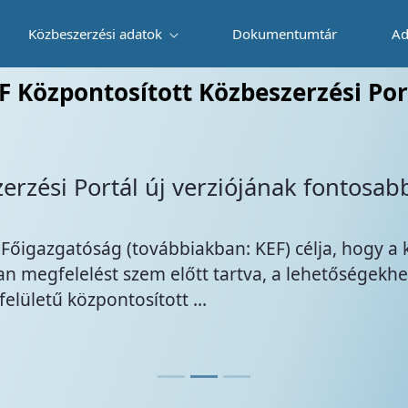
Közbeszerzési adatok
Dokumentumtár
Ad
F Központosított Közbeszerzési Por
 közúti járművek beszerzésének az ala
érdekében történő előmozdításáról sz
rt ...
latkérő szervezeteket, hogy a 2022. október 23. napj
lacsony kibocsátású mobilitás támogatása érdek
. rendelet (a továbbiakban: Korm. ...