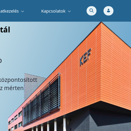
atkezelés
Kapcsolatok
tál
csony kibocsátású
óló 397/2022. (X. 20.)
án hatályba lépett, a tiszta közúti
ében történő előmozdításáról