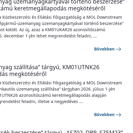
nyag üzemanyagkártyával történő beszerzése”
zámú keretmegállapodás megkötéséről
y a Közbeszerzési és Ellátási Főigazgatóság a MOL Downstream
Gépjármű-üzemanyag üzemanyagkártyával történő beszerzése”
ást kötött. Az új, azaz a KM01UKAR26 azonosítószámú
 december 1-jén lehet megrendelést feladni, ...
Bővebben
nyag szállítása” tárgyú, KM01UTNK26
dás megkötéséről
y a Közbeszerzési és Ellátási Főigazgatóság a MOL Downstream
kautós üzemanyag szállítása” tárgyban 2026. július 1-jén
M01UTNK26 azonosítószámú keretmegállapodás alapján
ndelést feladni, illetve a negyedéves ...
Bővebben
ncsék beszerzése” tárgyú „ASZ02_DBR_SZEM23”