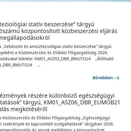
teziológiai statív beszerzése” tárgyú
zámú központosított közbeszerzési eljárás
megállapodásokról
a „Sebészeti és aneszteziológiai statív beszerzése” tárgyú
yeként a Közbeszerzési és Ellátási Főigazgatóság 2026.
apodásokat kötötte: KM01_ASZ03_DBR_BMUTO24 „Állítható
03_DBR_BMUTO24 ...
Bővebben
ntézmények részére különböző egészségügyi
áltatások” tárgyú, KM01_ASZ06_DBR_EUMOB21
odás megkötéséről
 a Közbeszerzési és Ellátási Főigazgatóság „Egészségügyi
 szekrények és kapcsolódó szolgáltatások” tárgyban 2026.
retmegállapodás és annak mellékletei a központosított