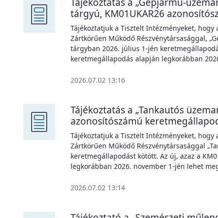
Tájékoztatás a „Gépjármű-üzema
tárgyú, KM01UKAR26 azonosítós
Tájékoztatjuk a Tisztelt Intézményeket, hog
Zártkörűen Működő Részvénytársasággal, „
tárgyban 2026. július 1-jén keretmegállapod
keretmegállapodás alapján legkorábban 2026.
2026.07.02 13:16
Tájékoztatás a „Tankautós üzema
azonosítószámú keretmegállapo
Tájékoztatjuk a Tisztelt Intézményeket, hog
Zártkörűen Működő Részvénytársasággal „Tan
keretmegállapodást kötött. Az új, azaz a K
legkorábban 2026. november 1-jén lehet megre
2026.07.02 13:14
Tájékoztató a „Szemészeti műle