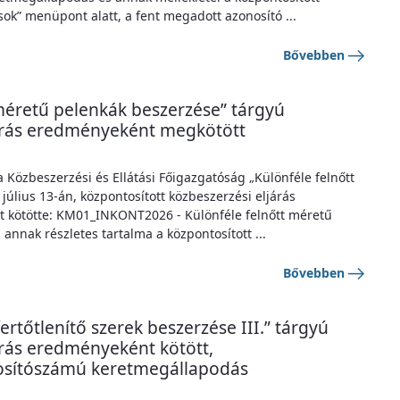
ok” menüpont alatt, a fent megadott azonosító ...
Bővebben
 méretű pelenkák beszerzése” tárgyú
járás eredményeként megkötött
a Közbeszerzési és Ellátási Főigazgatóság „Különféle felnőtt
úlius 13-án, központosított közbeszerzési eljárás
 kötötte: KM01_INKONT2026 - Különféle felnőtt méretű
nnak részletes tartalma a központosított ...
Bővebben
fertőtlenítő szerek beszerzése III.” tárgyú
árás eredményeként kötött,
sítószámú keretmegállapodás