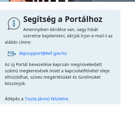
Segítség a Portálhoz
Amennyiben kérdése van, vagy hibát
szeretne bejelenteni, kérjük írjon e-mail-t az
alábbi címre:
kkpsupport@kef.gov.hu
Az új Portál bevezetése kapcsán megnövekedett
számú megkeresések miatt a kapcsolatfelvétel ideje
elhúzódhat, szíves megértésüket és türelmüket
köszönjük.
Átlépés a
Tiszta Jármű felületre
.