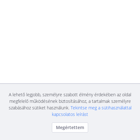
A lehető legjobb, személyre szabott élmény érdekében az oldal
megfelelő működésének biztosításához, a tartalmak személyre
szabásához sütiket használunk.
Tekintse meg a sütihasználattal
kapcsolatos leírást
Megértettem
Közbeszerzési és Ellátási Főigazgatóság
Bejelentkezés