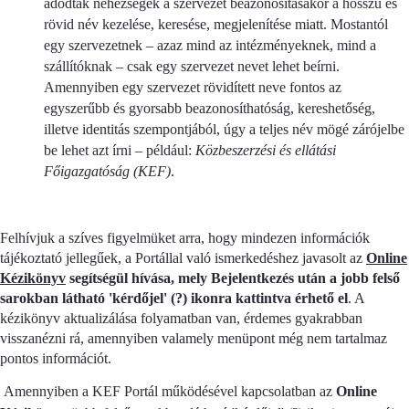
adódtak nehézségek a szervezet beazonosításakor a hosszú és
rövid név kezelése, keresése, megjelenítése miatt. Mostantól
egy szervezetnek – azaz mind az intézményeknek, mind a
szállítóknak – csak egy szervezet nevet lehet beírni.
Amennyiben egy szervezet rövidített neve fontos az
egyszerűbb és gyorsabb beazonosíthatóság, kereshetőség,
illetve identitás szempontjából, úgy a teljes név mögé zárójelbe
be lehet azt írni – például:
Közbeszerzési és ellátási
Főigazgatóság (KEF)
.
Felhívjuk a szíves figyelmüket arra, hogy mindezen információk
tájékoztató jellegűek, a Portállal való ismerkedéshez javasolt az
Online
Kézikönyv
segítségül hívása, mely Bejelentkezés után a jobb felső
sarokban látható 'kérdőjel' (?) ikonra kattintva érhető el
. A
kézikönyv aktualizálása folyamatban van, érdemes gyakrabban
visszanézni rá, amennyiben valamely menüpont még nem tartalmaz
pontos információt.
Amennyiben a KEF Portál működésével kapcsolatban az
Online