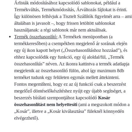
Árlisták módosításához kapcsolódó sablonokat, például a
Termékváltás, Termékmódosítás, Árváltozás fájlokat is érinti.
Így különösen felhívjuk a Tisztelt Szállítók figyelmét arra – ami
általában is javasolt –, hogy frissen letöltött sablonokat
használjanak: a régi sablonok már nem aktuálisak.
Termék összehasonlító:
A Termékek menüpontban (a
termékkeresőben) a csempékben megjelenő ár sorának elején
egy új ikon kapott helyet („Összehasonlításhoz hozzáad”), és
ehhez kapcsolódik egy funkció, egy új aloldal/fül, „Termék
összehasonlítás” néven. Az ikonra kattintva a termék adatlapja
megjelenik az összehasonlító fülön, ahol így maximum 8db
terméket tudunk egy felületen egymás mellett áttekinteni.
Fontos megemlíteni, hogy ez az új funkció csak a beszerzést
megelőző döntéselőkészítéshez nyújt egy újabb segítséget, a
beszerzés bírálati szempontjához kapcsolódó
Kosár
összehasonlítást nem helyettesíti
(ami a megszokott módon a
„Kosár”, illetve a „Kosár kiválasztása” füleknél könnyedén
elvégezhető).