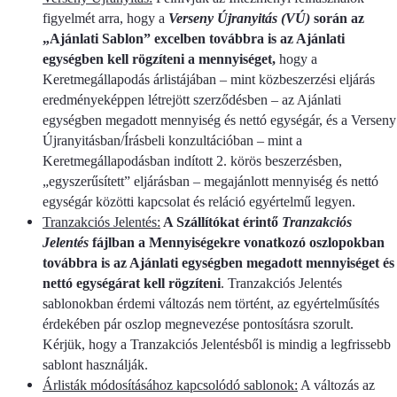
figyelmét arra, hogy a
Verseny Újranyitás (VÚ)
során az
„Ajánlati Sablon” excelben továbbra is az Ajánlati
egységben kell rögzíteni a mennyiséget,
hogy a
Keretmegállapodás árlistájában – mint közbeszerzési eljárás
eredményeképpen létrejött szerződésben – az Ajánlati
egységben megadott mennyiség és nettó egységár, és a Verseny
Újranyitásban/Írásbeli konzultációban – mint a
Keretmegállapodásban indított 2. körös beszerzésben,
„egyszerűsített” eljárásban – megajánlott mennyiség és nettó
egységár közötti kapcsolat és reláció egyértelmű legyen.
Tranzakciós Jelentés:
A Szállítókat érintő
Tranzakciós
Jelentés
fájlban a Mennyiségekre vonatkozó oszlopokban
továbbra is az Ajánlati egységben megadott mennyiséget és
nettó egységárat kell rögzíteni
. Tranzakciós Jelentés
sablonokban érdemi változás nem történt, az egyértelműsítés
érdekében pár oszlop megnevezése pontosításra szorult.
Kérjük, hogy a Tranzakciós Jelentésből is mindig a legfrissebb
sablont használják.
Árlisták módosításához kapcsolódó sablonok:
A változás az