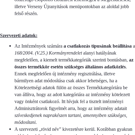
illetve Verseny Újranyitások menüpontokban az aloldal jobb
felső részén.
Szervezeti adatok:
Az Intézmények számára
a csatlakozás típusának beállítása
a
168/2004. (V.25.) Kormányrendelet
alanyi hatályának
megfelelően, a kiemelt termékkategóriák szerinti bontásban,
az
összes termékkör esetén szükséges általános adatközlés
.
Ennek megfelelően új intézmény regisztrálása, illetve
bármilyen adat módosítása csak akkor lehetséges, ha a
Kötelezettségi adatok fülön az összes Termékkategóriára be
van állítva, hogy az adott kategóriára az intézmény kötelezett
vagy önként csatlakozó. Itt hívjuk fel a tisztelt intézményi
Adminisztrátorok figyelmét arra, hogy az intézmény adatait
szíveskedjenek naprakészen tartani, amennyiben szükséges,
módosítani
.
A szervezeti „rövid név” kivezetésre kerül. Korábban gyakran