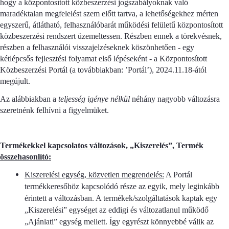
hogy a központosított közbeszerzési jogszabályoknak való
maradéktalan megfelelést szem előtt tartva, a lehetőségekhez mérten
egyszerű, átlátható, felhasználóbarát működési felületű központosított
közbeszerzési rendszert üzemeltessen. Részben ennek a törekvésnek,
részben a felhasználói visszajelzéseknek köszönhetően - egy
kétlépcsős fejlesztési folyamat első lépéseként - a Központosított
Közbeszerzési Portál (a továbbiakban: ’Portál’), 2024.11.18-ától
megújult.
Az alábbiakban a
teljesség igénye nélkül
néhány nagyobb változásra
szeretnénk felhívni a figyelmüket.
Termékekkel kapcsolatos változások, „Kiszerelés”, Termék
összehasonlító:
Kiszerelési egység, közvetlen megrendelés:
A Portál
termékkeresőhöz kapcsolódó része az egyik, mely leginkább
érintett a változásban. A termékek/szolgáltatások kaptak egy
„Kiszerelési” egységet az eddigi és változatlanul működő
„Ajánlati” egység mellett. Így egyrészt könnyebbé válik az