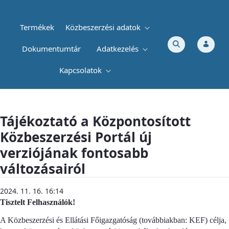
Termékek
Közbeszerzési adatok
Dokumentumtár
Adatkezelés
Kapcsolatok
Tájékoztató a Központosított Közbeszerzé
Tájékoztató a Központosított
Közbeszerzési Portál új
verziójának fontosabb
változásairól
2024. 11. 16. 16:14
Tisztelt Felhasználók!
A Közbeszerzési és Ellátási Főigazgatóság (továbbiakban: KEF) célja,