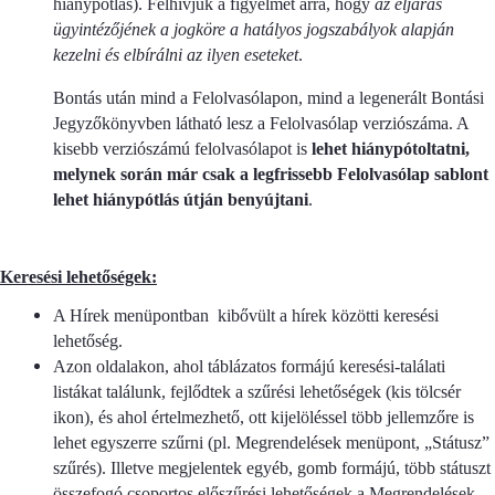
hiánypótlás). Felhívjuk a figyelmet arra, hogy
az eljárás
ügyintézőjének a jogköre a hatályos jogszabályok alapján
kezelni és elbírálni az ilyen eseteket
.
Bontás után mind a Felolvasólapon, mind a legenerált Bontási
Jegyzőkönyvben látható lesz a Felolvasólap verziószáma. A
kisebb verziószámú felolvasólapot is
lehet hiánypótoltatni,
melynek során már csak a legfrissebb Felolvasólap sablont
lehet hiánypótlás útján benyújtani
.
Keresési lehetőségek:
A Hírek menüpontban kibővült a hírek közötti keresési
lehetőség.
Azon oldalakon, ahol táblázatos formájú keresési-találati
listákat találunk, fejlődtek a szűrési lehetőségek (kis tölcsér
ikon), és ahol értelmezhető, ott kijelöléssel több jellemzőre is
lehet egyszerre szűrni (pl. Megrendelések menüpont, „Státusz”
szűrés). Illetve megjelentek egyéb, gomb formájú, több státuszt
összefogó csoportos előszűrési lehetőségek a Megrendelések,