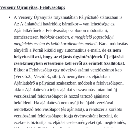
Verseny Újranyitás, Felolvasólap:
A Verseny Újranyitás folyamatában Pályázható státuszban is –
Az Ajánlattételi határidőig bármikor – van lehetősége az
Ajánlatkérőnek a Felolvasólap sablonon módosítani,
természetesen
indokolt esetben, a megfelelő jogszabályi
megfelelés esetén és kellő körültekintés mellett
. Bár a módosítás
tényéről a Portál kiküld egy automatikus e-mailt, de
ez nem
helyettesíti azt, hogy az eljárás ügyintézőjének Új eljárási
cselekményben értesítenie kell erről az érintett Szállítókat
.
Ekkor a Felolvasólap egy növekvő számú verziószámot kap
(Verzió:2., Verzió 3., stb.). Amennyiben az eljárásban
Ajánlatkérő a pályázati szakaszban módosít a felolvasólapon,
akkor Ajánlattevő a teljes ajánlat visszavonása után tud új
verziószámú felolvasólapot és hozzá tartozó ajánlatot
beküldeni. Ha ajánlattevő nem nyújt be újabb verzióval
rendelkező felolvasólapot (és ajánlatot), a rendszer a korábbi
verziószámú felolvasólapot fogja érvényesként kezelni, de
ezekre is biztosítja az eljárási cselekményeket (pl. megtekintés,