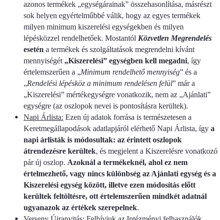
azonos termékek „egységárainak” összehasonlítása, másrészt
sok helyen egyértelműbbé válik, hogy az egyes termékek
milyen minimum kiszerelési egységekben és milyen
lépésközzel rendelhetőek. Mostantól
Közvetlen Megrendelés
esetén
a termékek és szolgáltatások megrendelni kívánt
mennyiségét
„Kiszerelési” egységben kell megadni
, így
értelemszerűen a „
Minimum rendelhető mennyiség
” és a
„
Rendelési lépésköz a minimum rendelésen felül
” már a
„Kiszerelési” mértékegységre vonatkozik, nem az „Ajánlati”
egységre (az oszlopok nevei is pontosításra kerültek).
Napi Árlista:
Ezen új adatok forrása is természetesen a
Keretmegállapodások adatlapjáról elérhető Napi Árlista, így
a
napi árlisták is módosultak: az érintett oszlopok
átrendezésre kerültek
, és megjelent a Kiszerelésre vonatkozó
pár új oszlop.
Azoknál a termékeknél, ahol ez nem
értelmezhető, vagy nincs különbség az Ajánlati egység és a
Kiszerelési egység között, illetve ezen módosítás előtt
kerültek feltöltésre, ott értelemszerűen mindkét adatnál
ugyanazok az értékek szerepelnek
.
Verseny Újranyitás:
Felhívjuk az Intézményi felhasználók