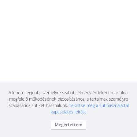
A lehető legjobb, személyre szabott élmény érdekében az oldal
megfelelő működésének biztosításához, a tartalmak személyre
szabásához sütiket használunk.
Tekintse meg a sütihasználattal
kapcsolatos leírást
Megértettem
Közbeszerzési és Ellátási Főigazgatóság
Bejelentkezés