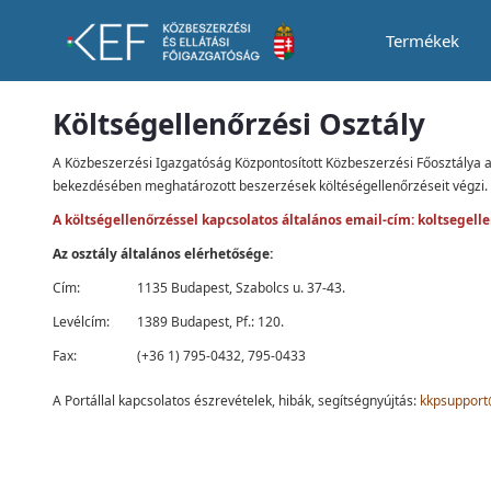
Termékek
KEO
Költségellenőrzési Osztály
A Közbeszerzési Igazgatóság Központosított Közbeszerzési Főosztálya a
bekezdésében meghatározott beszerzések költéségellenőrzéseit végzi.
A költségellenőrzéssel kapcsolatos általános email-cím:
koltsegell
Az osztály általános elérhetősége:
Cím:
1135 Budapest, Szabolcs u. 37-43.
Levélcím:
1389 Budapest, Pf.: 120.
Fax:
(+36 1) 795-0432, 795-0433
A Portállal kapcsolatos észrevételek, hibák, segítségnyújtás:
kkpsupport