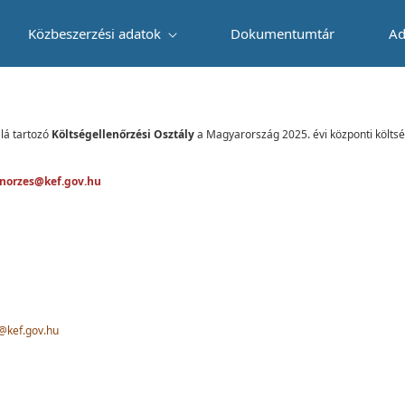
Közbeszerzési adatok
Dokumentumtár
Ad
lá tartozó
Költségellenőrzési Osztály
a Magyarország 2025. évi központi költsé
enorzes@kef.gov.hu
@kef.gov.hu