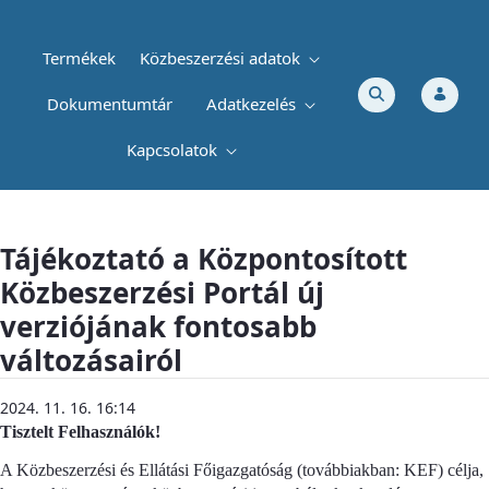
Termékek
Közbeszerzési adatok
Dokumentumtár
Adatkezelés
Kapcsolatok
Tájékoztató a Központosított Közbeszerzé
Tájékoztató a Központosított
Közbeszerzési Portál új
verziójának fontosabb
változásairól
2024. 11. 16. 16:14
Tisztelt Felhasználók!
A Közbeszerzési és Ellátási Főigazgatóság (továbbiakban: KEF) célja,