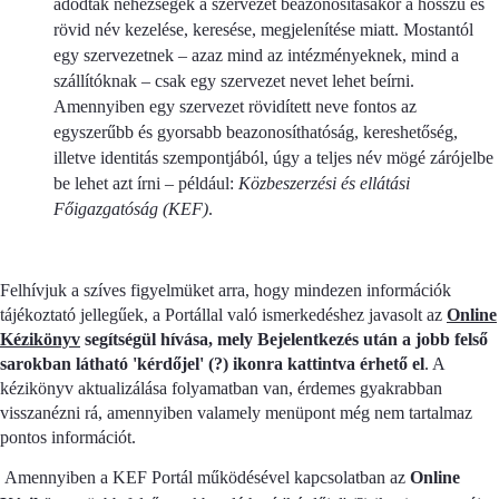
adódtak nehézségek a szervezet beazonosításakor a hosszú és
rövid név kezelése, keresése, megjelenítése miatt. Mostantól
egy szervezetnek – azaz mind az intézményeknek, mind a
szállítóknak – csak egy szervezet nevet lehet beírni.
Amennyiben egy szervezet rövidített neve fontos az
egyszerűbb és gyorsabb beazonosíthatóság, kereshetőség,
illetve identitás szempontjából, úgy a teljes név mögé zárójelbe
be lehet azt írni – például:
Közbeszerzési és ellátási
Főigazgatóság (KEF)
.
Felhívjuk a szíves figyelmüket arra, hogy mindezen információk
tájékoztató jellegűek, a Portállal való ismerkedéshez javasolt az
Online
Kézikönyv
segítségül hívása, mely Bejelentkezés után a jobb felső
sarokban látható 'kérdőjel' (?) ikonra kattintva érhető el
. A
kézikönyv aktualizálása folyamatban van, érdemes gyakrabban
visszanézni rá, amennyiben valamely menüpont még nem tartalmaz
pontos információt.
Amennyiben a KEF Portál működésével kapcsolatban az
Online