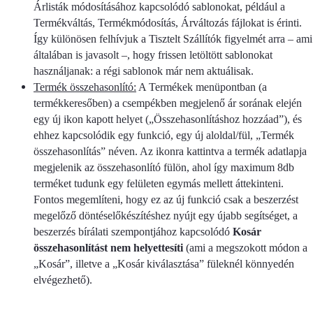
Árlisták módosításához kapcsolódó sablonokat, például a
Termékváltás, Termékmódosítás, Árváltozás fájlokat is érinti.
Így különösen felhívjuk a Tisztelt Szállítók figyelmét arra – ami
általában is javasolt –, hogy frissen letöltött sablonokat
használjanak: a régi sablonok már nem aktuálisak.
Termék összehasonlító:
A Termékek menüpontban (a
termékkeresőben) a csempékben megjelenő ár sorának elején
egy új ikon kapott helyet („Összehasonlításhoz hozzáad”), és
ehhez kapcsolódik egy funkció, egy új aloldal/fül, „Termék
összehasonlítás” néven. Az ikonra kattintva a termék adatlapja
megjelenik az összehasonlító fülön, ahol így maximum 8db
terméket tudunk egy felületen egymás mellett áttekinteni.
Fontos megemlíteni, hogy ez az új funkció csak a beszerzést
megelőző döntéselőkészítéshez nyújt egy újabb segítséget, a
beszerzés bírálati szempontjához kapcsolódó
Kosár
összehasonlítást nem helyettesíti
(ami a megszokott módon a
„Kosár”, illetve a „Kosár kiválasztása” füleknél könnyedén
elvégezhető).