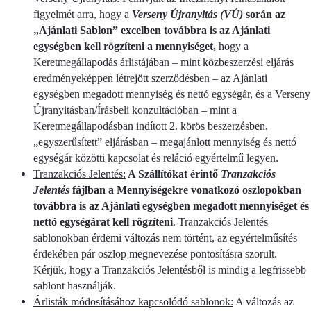
figyelmét arra, hogy a
Verseny Újranyitás (VÚ)
során az
„Ajánlati Sablon” excelben továbbra is az Ajánlati
egységben kell rögzíteni a mennyiséget,
hogy a
Keretmegállapodás árlistájában – mint közbeszerzési eljárás
eredményeképpen létrejött szerződésben – az Ajánlati
egységben megadott mennyiség és nettó egységár, és a Verseny
Újranyitásban/Írásbeli konzultációban – mint a
Keretmegállapodásban indított 2. körös beszerzésben,
„egyszerűsített” eljárásban – megajánlott mennyiség és nettó
egységár közötti kapcsolat és reláció egyértelmű legyen.
Tranzakciós Jelentés:
A Szállítókat érintő
Tranzakciós
Jelentés
fájlban a Mennyiségekre vonatkozó oszlopokban
továbbra is az Ajánlati egységben megadott mennyiséget és
nettó egységárat kell rögzíteni
. Tranzakciós Jelentés
sablonokban érdemi változás nem történt, az egyértelműsítés
érdekében pár oszlop megnevezése pontosításra szorult.
Kérjük, hogy a Tranzakciós Jelentésből is mindig a legfrissebb
sablont használják.
Árlisták módosításához kapcsolódó sablonok:
A változás az