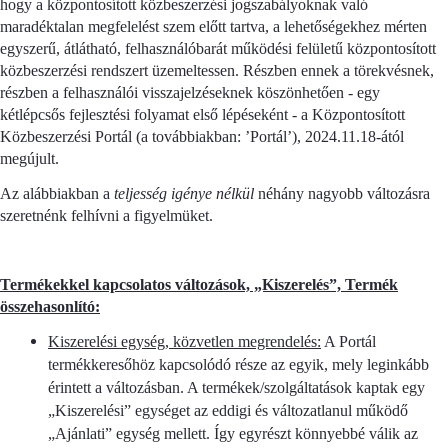
hogy a központosított közbeszerzési jogszabályoknak való
maradéktalan megfelelést szem előtt tartva, a lehetőségekhez mérten
egyszerű, átlátható, felhasználóbarát működési felületű központosított
közbeszerzési rendszert üzemeltessen. Részben ennek a törekvésnek,
részben a felhasználói visszajelzéseknek köszönhetően - egy
kétlépcsős fejlesztési folyamat első lépéseként - a Központosított
Közbeszerzési Portál (a továbbiakban: ’Portál’), 2024.11.18-ától
megújult.
Az alábbiakban a
teljesség igénye nélkül
néhány nagyobb változásra
szeretnénk felhívni a figyelmüket.
Termékekkel kapcsolatos változások, „Kiszerelés”, Termék
összehasonlító:
Kiszerelési egység, közvetlen megrendelés:
A Portál
termékkeresőhöz kapcsolódó része az egyik, mely leginkább
érintett a változásban. A termékek/szolgáltatások kaptak egy
„Kiszerelési” egységet az eddigi és változatlanul működő
„Ajánlati” egység mellett. Így egyrészt könnyebbé válik az