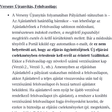
Verseny Újranyitás, Felolvasólap:
A Verseny Újranyitás folyamatában Pályázható státuszban is –
Az Ajánlattételi határidőig bármikor – van lehetősége az
Ajánlatkérőnek a Felolvasólap sablonon módosítani,
természetesen
indokolt esetben, a megfelelő jogszabályi
megfelelés esetén és kellő körültekintés mellett
. Bár a módosítás
tényéről a Portál kiküld egy automatikus e-mailt, de
ez nem
helyettesíti azt, hogy az eljárás ügyintézőjének Új eljárási
cselekményben értesítenie kell erről az érintett Szállítókat
.
Ekkor a Felolvasólap egy növekvő számú verziószámot kap
(Verzió:2., Verzió 3., stb.). Amennyiben az eljárásban
Ajánlatkérő a pályázati szakaszban módosít a felolvasólapon,
akkor Ajánlattevő a teljes ajánlat visszavonása után tud új
verziószámú felolvasólapot és hozzá tartozó ajánlatot
beküldeni. Ha ajánlattevő nem nyújt be újabb verzióval
rendelkező felolvasólapot (és ajánlatot), a rendszer a korábbi
verziószámú felolvasólapot fogja érvényesként kezelni, de
ezekre is biztosítja az eljárási cselekményeket (pl. megtekintés,