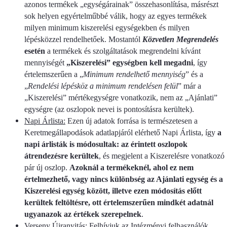
azonos termékek „egységárainak” összehasonlítása, másrészt
sok helyen egyértelműbbé válik, hogy az egyes termékek
milyen minimum kiszerelési egységekben és milyen
lépésközzel rendelhetőek. Mostantól
Közvetlen Megrendelés
esetén
a termékek és szolgáltatások megrendelni kívánt
mennyiségét
„Kiszerelési” egységben kell megadni
, így
értelemszerűen a „
Minimum rendelhető mennyiség
” és a
„
Rendelési lépésköz a minimum rendelésen felül
” már a
„Kiszerelési” mértékegységre vonatkozik, nem az „Ajánlati”
egységre (az oszlopok nevei is pontosításra kerültek).
Napi Árlista:
Ezen új adatok forrása is természetesen a
Keretmegállapodások adatlapjáról elérhető Napi Árlista, így
a
napi árlisták is módosultak: az érintett oszlopok
átrendezésre kerültek
, és megjelent a Kiszerelésre vonatkozó
pár új oszlop.
Azoknál a termékeknél, ahol ez nem
értelmezhető, vagy nincs különbség az Ajánlati egység és a
Kiszerelési egység között, illetve ezen módosítás előtt
kerültek feltöltésre, ott értelemszerűen mindkét adatnál
ugyanazok az értékek szerepelnek
.
Verseny Újranyitás:
Felhívjuk az Intézményi felhasználók