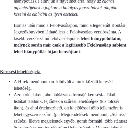
hiánypótlás). Felhívjuk a figyelmet arra, hogy
az eljárás
ügyintézőjének a jogköre a hatályos jogszabályok alapján
kezelni és elbírálni az ilyen eseteket
.
Bontás után mind a Felolvasólapon, mind a legenerált Bontási
Jegyzőkönyvben látható lesz a Felolvasólap verziószáma. A
kisebb verziószámú felolvasólapot is
lehet hiánypótoltatni,
melynek során már csak a legfrissebb Felolvasólap sablont
lehet hiánypótlás útján benyújtani
.
Keresési lehetőségek:
A Hírek menüpontban kibővült a hírek közötti keresési
lehetőség.
Azon oldalakon, ahol táblázatos formájú keresési-találati
listákat találunk, fejlődtek a szűrési lehetőségek (kis tölcsér
ikon), és ahol értelmezhető, ott kijelöléssel több jellemzőre is
lehet egyszerre szűrni (pl. Megrendelések menüpont, „Státusz”
szűrés). Illetve megjelentek egyéb, gomb formájú, több státuszt
összefogó csoportos előszűrési lehetőségek a Megrendelések,