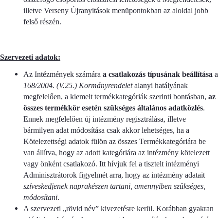
illetve Verseny Újranyitások menüpontokban az aloldal jobb
felső részén.
Szervezeti adatok:
Az Intézmények számára
a csatlakozás típusának beállítása
a
168/2004. (V.25.) Kormányrendelet
alanyi hatályának
megfelelően, a kiemelt termékkategóriák szerinti bontásban,
az
összes termékkör esetén szükséges általános adatközlés
.
Ennek megfelelően új intézmény regisztrálása, illetve
bármilyen adat módosítása csak akkor lehetséges, ha a
Kötelezettségi adatok fülön az összes Termékkategóriára be
van állítva, hogy az adott kategóriára az intézmény kötelezett
vagy önként csatlakozó. Itt hívjuk fel a tisztelt intézményi
Adminisztrátorok figyelmét arra, hogy az intézmény adatait
szíveskedjenek naprakészen tartani, amennyiben szükséges,
módosítani
.
A szervezeti „rövid név” kivezetésre kerül. Korábban gyakran