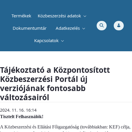
Termékek
Közbeszerzési adatok
Dokumentumtár
Adatkezelés
Kapcsolatok
Tájékoztató a Központosított Közbeszerzé
Tájékoztató a Központosított
Közbeszerzési Portál új
verziójának fontosabb
változásairól
2024. 11. 16. 16:14
Tisztelt Felhasználók!
A Közbeszerzési és Ellátási Főigazgatóság (továbbiakban: KEF) célja,