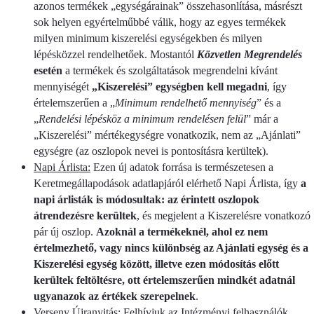
azonos termékek „egységárainak” összehasonlítása, másrészt
sok helyen egyértelműbbé válik, hogy az egyes termékek
milyen minimum kiszerelési egységekben és milyen
lépésközzel rendelhetőek. Mostantól
Közvetlen Megrendelés
esetén
a termékek és szolgáltatások megrendelni kívánt
mennyiségét
„Kiszerelési” egységben kell megadni
, így
értelemszerűen a „
Minimum rendelhető mennyiség
” és a
„
Rendelési lépésköz a minimum rendelésen felül
” már a
„Kiszerelési” mértékegységre vonatkozik, nem az „Ajánlati”
egységre (az oszlopok nevei is pontosításra kerültek).
Napi Árlista:
Ezen új adatok forrása is természetesen a
Keretmegállapodások adatlapjáról elérhető Napi Árlista, így
a
napi árlisták is módosultak: az érintett oszlopok
átrendezésre kerültek
, és megjelent a Kiszerelésre vonatkozó
pár új oszlop.
Azoknál a termékeknél, ahol ez nem
értelmezhető, vagy nincs különbség az Ajánlati egység és a
Kiszerelési egység között, illetve ezen módosítás előtt
kerültek feltöltésre, ott értelemszerűen mindkét adatnál
ugyanazok az értékek szerepelnek
.
Verseny Újranyitás:
Felhívjuk az Intézményi felhasználók