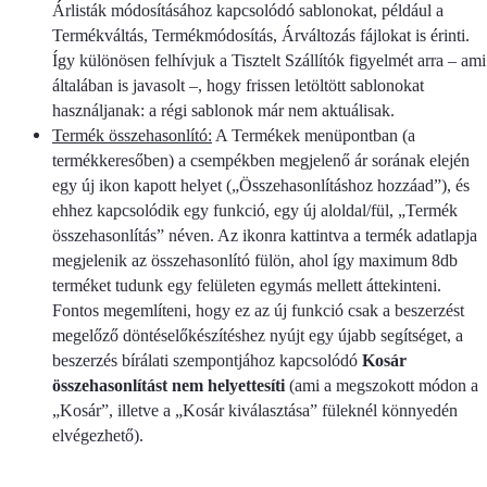
Árlisták módosításához kapcsolódó sablonokat, például a
Termékváltás, Termékmódosítás, Árváltozás fájlokat is érinti.
Így különösen felhívjuk a Tisztelt Szállítók figyelmét arra – ami
általában is javasolt –, hogy frissen letöltött sablonokat
használjanak: a régi sablonok már nem aktuálisak.
Termék összehasonlító:
A Termékek menüpontban (a
termékkeresőben) a csempékben megjelenő ár sorának elején
egy új ikon kapott helyet („Összehasonlításhoz hozzáad”), és
ehhez kapcsolódik egy funkció, egy új aloldal/fül, „Termék
összehasonlítás” néven. Az ikonra kattintva a termék adatlapja
megjelenik az összehasonlító fülön, ahol így maximum 8db
terméket tudunk egy felületen egymás mellett áttekinteni.
Fontos megemlíteni, hogy ez az új funkció csak a beszerzést
megelőző döntéselőkészítéshez nyújt egy újabb segítséget, a
beszerzés bírálati szempontjához kapcsolódó
Kosár
összehasonlítást nem helyettesíti
(ami a megszokott módon a
„Kosár”, illetve a „Kosár kiválasztása” füleknél könnyedén
elvégezhető).