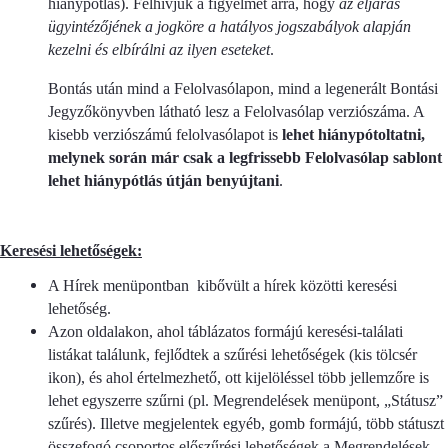
hiánypótlás). Felhívjuk a figyelmet arra, hogy
az eljárás
ügyintézőjének a jogköre a hatályos jogszabályok alapján
kezelni és elbírálni az ilyen eseteket
.
Bontás után mind a Felolvasólapon, mind a legenerált Bontási
Jegyzőkönyvben látható lesz a Felolvasólap verziószáma. A
kisebb verziószámú felolvasólapot is
lehet hiánypótoltatni,
melynek során már csak a legfrissebb Felolvasólap sablont
lehet hiánypótlás útján benyújtani
.
Keresési lehetőségek:
A Hírek menüpontban kibővült a hírek közötti keresési
lehetőség.
Azon oldalakon, ahol táblázatos formájú keresési-találati
listákat találunk, fejlődtek a szűrési lehetőségek (kis tölcsér
ikon), és ahol értelmezhető, ott kijelöléssel több jellemzőre is
lehet egyszerre szűrni (pl. Megrendelések menüpont, „Státusz”
szűrés). Illetve megjelentek egyéb, gomb formájú, több státuszt
összefogó csoportos előszűrési lehetőségek a Megrendelések,