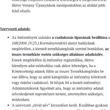
illetve Verseny Újranyitások menüpontokban az aloldal jobb
felső részén.
Szervezeti adatok:
Az Intézmények számára
a csatlakozás típusának beállítása
a
168/2004. (V.25.) Kormányrendelet
alanyi hatályának
megfelelően, a kiemelt termékkategóriák szerinti bontásban,
az
összes termékkör esetén szükséges általános adatközlés
.
Ennek megfelelően új intézmény regisztrálása, illetve
bármilyen adat módosítása csak akkor lehetséges, ha a
Kötelezettségi adatok fülön az összes Termékkategóriára be
van állítva, hogy az adott kategóriára az intézmény kötelezett
vagy önként csatlakozó. Itt hívjuk fel a tisztelt intézményi
Adminisztrátorok figyelmét arra, hogy az intézmény adatait
szíveskedjenek naprakészen tartani, amennyiben szükséges,
módosítani
.
A szervezeti „rövid név” kivezetésre kerül. Korábban gyakran