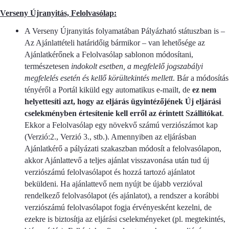
Verseny Újranyitás, Felolvasólap:
A Verseny Újranyitás folyamatában Pályázható státuszban is –
Az Ajánlattételi határidőig bármikor – van lehetősége az
Ajánlatkérőnek a Felolvasólap sablonon módosítani,
természetesen
indokolt esetben, a megfelelő jogszabályi
megfelelés esetén és kellő körültekintés mellett
. Bár a módosítás
tényéről a Portál kiküld egy automatikus e-mailt, de
ez nem
helyettesíti azt, hogy az eljárás ügyintézőjének Új eljárási
cselekményben értesítenie kell erről az érintett Szállítókat
.
Ekkor a Felolvasólap egy növekvő számú verziószámot kap
(Verzió:2., Verzió 3., stb.). Amennyiben az eljárásban
Ajánlatkérő a pályázati szakaszban módosít a felolvasólapon,
akkor Ajánlattevő a teljes ajánlat visszavonása után tud új
verziószámú felolvasólapot és hozzá tartozó ajánlatot
beküldeni. Ha ajánlattevő nem nyújt be újabb verzióval
rendelkező felolvasólapot (és ajánlatot), a rendszer a korábbi
verziószámú felolvasólapot fogja érvényesként kezelni, de
ezekre is biztosítja az eljárási cselekményeket (pl. megtekintés,