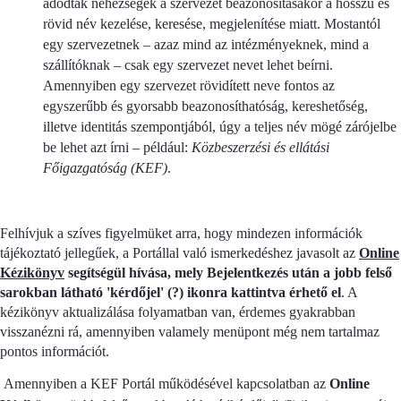
adódtak nehézségek a szervezet beazonosításakor a hosszú és
rövid név kezelése, keresése, megjelenítése miatt. Mostantól
egy szervezetnek – azaz mind az intézményeknek, mind a
szállítóknak – csak egy szervezet nevet lehet beírni.
Amennyiben egy szervezet rövidített neve fontos az
egyszerűbb és gyorsabb beazonosíthatóság, kereshetőség,
illetve identitás szempontjából, úgy a teljes név mögé zárójelbe
be lehet azt írni – például:
Közbeszerzési és ellátási
Főigazgatóság (KEF)
.
Felhívjuk a szíves figyelmüket arra, hogy mindezen információk
tájékoztató jellegűek, a Portállal való ismerkedéshez javasolt az
Online
Kézikönyv
segítségül hívása, mely Bejelentkezés után a jobb felső
sarokban látható 'kérdőjel' (?) ikonra kattintva érhető el
. A
kézikönyv aktualizálása folyamatban van, érdemes gyakrabban
visszanézni rá, amennyiben valamely menüpont még nem tartalmaz
pontos információt.
Amennyiben a KEF Portál működésével kapcsolatban az
Online