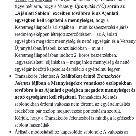
figyelmét arra, hogy a
Verseny Újranyitás (VÚ)
során az
„Ajánlati Sablon” excelben továbbra is az Ajánlati
egységben kell rögzíteni a mennyiséget,
hogy a
Keretmegállapodás árlistájában – mint közbeszerzési eljárás
eredményeképpen létrejött szerződésben – az Ajánlati
egységben megadott mennyiség és nettó egységár, és a Verseny
Újranyitásban/Írásbeli konzultációban – mint a
Keretmegállapodásban indított 2. körös beszerzésben,
„egyszerűsített” eljárásban – megajánlott mennyiség és nettó
egységár közötti kapcsolat és reláció egyértelmű legyen.
Tranzakciós Jelentés:
A Szállítókat érintő
Tranzakciós
Jelentés
fájlban a Mennyiségekre vonatkozó oszlopokban
továbbra is az Ajánlati egységben megadott mennyiséget és
nettó egységárat kell rögzíteni
. Tranzakciós Jelentés
sablonokban érdemi változás nem történt, az egyértelműsítés
érdekében pár oszlop megnevezése pontosításra szorult.
Kérjük, hogy a Tranzakciós Jelentésből is mindig a legfrissebb
sablont használják.
Árlisták módosításához kapcsolódó sablonok:
A változás az