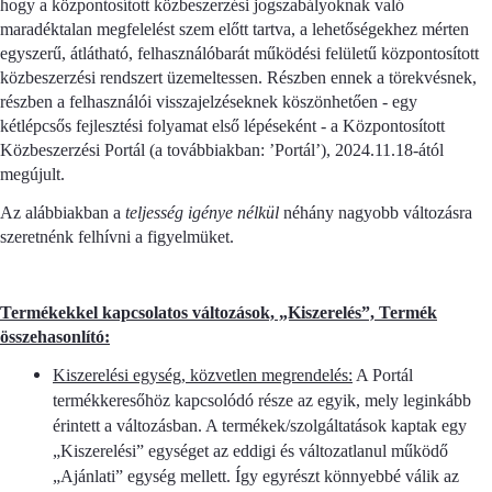
hogy a központosított közbeszerzési jogszabályoknak való
maradéktalan megfelelést szem előtt tartva, a lehetőségekhez mérten
egyszerű, átlátható, felhasználóbarát működési felületű központosított
közbeszerzési rendszert üzemeltessen. Részben ennek a törekvésnek,
részben a felhasználói visszajelzéseknek köszönhetően - egy
kétlépcsős fejlesztési folyamat első lépéseként - a Központosított
Közbeszerzési Portál (a továbbiakban: ’Portál’), 2024.11.18-ától
megújult.
Az alábbiakban a
teljesség igénye nélkül
néhány nagyobb változásra
szeretnénk felhívni a figyelmüket.
Termékekkel kapcsolatos változások, „Kiszerelés”, Termék
összehasonlító:
Kiszerelési egység, közvetlen megrendelés:
A Portál
termékkeresőhöz kapcsolódó része az egyik, mely leginkább
érintett a változásban. A termékek/szolgáltatások kaptak egy
„Kiszerelési” egységet az eddigi és változatlanul működő
„Ajánlati” egység mellett. Így egyrészt könnyebbé válik az