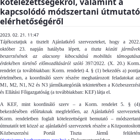
kötelezettségekről, valamint a
kapcsolódó módszertani útmutató
elérhetőségéről
2023. 02. 21. 11:47
Tájékoztatjuk a tisztelt Ajánlatkérő szervezeteket, hogy a 2022.
október 23. napján hatályba lépett, a
tiszta közúti járművek
beszerzésének az alacsony kibocsátású mobilitás támogatása
érdekében történő előmozdításáról szóló
397/2022. (X. 20.) Korm
rendelet (a továbbiakban: Korm. rendelet) 4. § (1) bekezdés a) pontja
értelmében, a koordináló szerv részére meghatározott feladatokat az
M1, M2, N1, N2 és N3 járműkategóriák tekintetében a Közbeszerzési
és Ellátási Főigazgatóság (a továbbiakban:
KEF
)
látja el.
A KEF, mint koordináló szerv – a Korm. rendelet 5. § (4)
bekezdésében előírtaknak megfelelően, az Ajánlatkérő szervezetek
Korm. rendelet
ben foglalt kötelezettségeit bemutató –
módszertan
útmutatót tett közzé
az ajánlatkérő szervezetek részére a Központosított
Közbeszerzési Portál Tiszta Jármű felületén