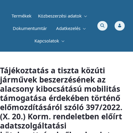
Termékek
Közbeszerzési adatok
Dokumentumtár
Adatkezelés
Kapcsolatok
Tájékoztatás a tiszta közúti járművek b
Tájékoztatás a tiszta közúti
járművek beszerzésének az
alacsony kibocsátású mobilitás
támogatása érdekében történő
előmozdításáról szóló 397/2022.
(X. 20.) Korm. rendeletben előírt
adatszolgáltatási