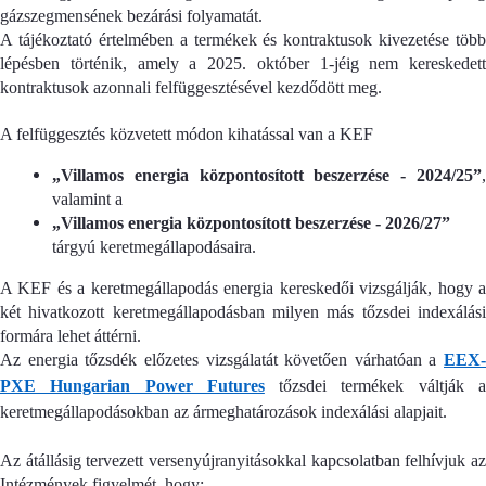
gázszegmensének bezárási folyamatát.
A tájékoztató értelmében a termékek és kontraktusok kivezetése több
lépésben történik, amely a 2025. október 1-jéig nem kereskedett
kontraktusok azonnali felfüggesztésével kezdődött meg.
A felfüggesztés közvetett módon kihatással van a KEF
„Villamos energia központosított beszerzése - 2024/25”
,
valamint a
„Villamos energia központosított beszerzése - 2026/27”
tárgyú keretmegállapodásaira.
A KEF és a keretmegállapodás energia kereskedői vizsgálják, hogy a
két hivatkozott keretmegállapodásban milyen más tőzsdei indexálási
formára lehet áttérni.
Az energia tőzsdék előzetes vizsgálatát követően várhatóan a
EEX-
PXE Hungarian Power Futures
tőzsdei termékek váltják 
keretmegállapodásokban az ármeghatározások indexálási alapjait.
Az átállásig tervezett versenyújranyitásokkal kapcsolatban felhívjuk az
Intézmények figyelmét, hogy: