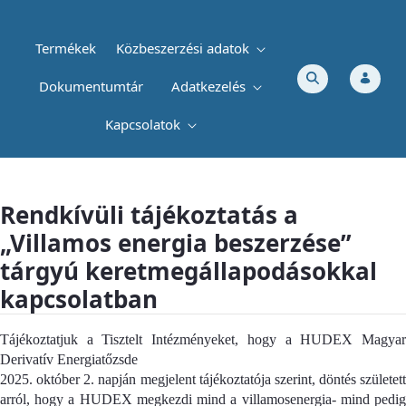
Termékek
Közbeszerzési adatok
Dokumentumtár
Adatkezelés
Kapcsolatok
Rendkívüli tájékoztatás a „Villamos en
Rendkívüli tájékoztatás a
„Villamos energia beszerzése”
tárgyú keretmegállapodásokkal
kapcsolatban
Tájékoztatjuk a Tisztelt Intézményeket, hogy a HUDEX Magyar
Derivatív Energiatőzsde
2025. október 2. napján megjelent tájékoztatója szerint, döntés született
arról, hogy a HUDEX megkezdi mind a villamosenergia- mind pedig