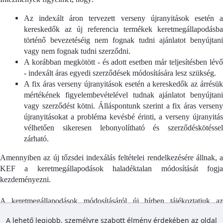
Az indexált áron tervezett verseny újranyitások esetén a
kereskedők az új referencia termékek keretmegállapodásba
történő bevezetéséig nem fognak tudni ajánlatot benyújtani
vagy nem fognak tudni szerződni.
A korábban megkötött - és adott esetben már teljesítésben lévő
- indexált áras egyedi szerződések módosítására lesz szükség.
A fix áras verseny újranyitások esetén a kereskedők az árrésük
mértékének figyelembevételével tudnak ajánlatot benyújtani
vagy szerződést kötni. Álláspontunk szerint a fix áras verseny
újranyitásokat a probléma kevésbé érinti, a verseny újranyitás
vélhetően sikeresen lebonyolítható és szerződéskötéssel
zárható.
Amennyiben az új tőzsdei indexálás feltételei rendelkezésére állnak, a
KEF a keretmegállapodások haladéktalan módosítását fogja
kezdeményezni.
A keretmegállapodások módosításáról új hírben tájékoztatjuk az
Intézményeket.
A lehető legjobb, személyre szabott élmény érdekében az oldal