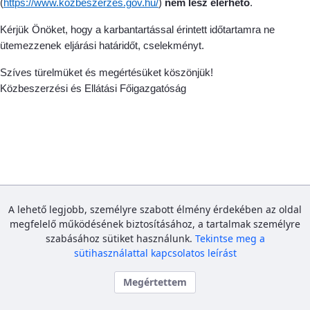
(
https://www.kozbeszerzes.gov.hu/
)
nem lesz elérhető
.
Kérjük Önöket, hogy a karbantartással érintett időtartamra ne
ütemezzenek eljárási határidőt, cselekményt.
Szíves türelmüket és megértésüket köszönjük!
Közbeszerzési és Ellátási Főigazgatóság
A lehető legjobb, személyre szabott élmény érdekében az oldal
megfelelő működésének biztosításához, a tartalmak személyre
szabásához sütiket használunk.
Tekintse meg a
sütihasználattal kapcsolatos leírást
Megértettem
Közbeszerzési és Ellátási Főigazgatóság
Bejelentkezés