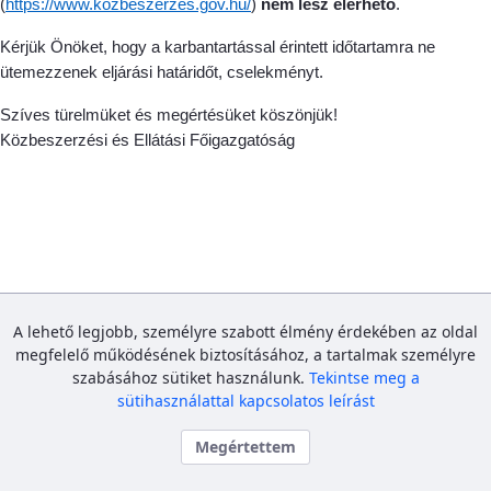
(
https://www.kozbeszerzes.gov.hu/
)
nem lesz elérhető
.
Kérjük Önöket, hogy a karbantartással érintett időtartamra ne
ütemezzenek eljárási határidőt, cselekményt.
Szíves türelmüket és megértésüket köszönjük!
Közbeszerzési és Ellátási Főigazgatóság
A lehető legjobb, személyre szabott élmény érdekében az oldal
megfelelő működésének biztosításához, a tartalmak személyre
szabásához sütiket használunk.
Tekintse meg a
sütihasználattal kapcsolatos leírást
Megértettem
Közbeszerzési és Ellátási Főigazgatóság
Bejelentkezés