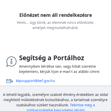
Előnézet nem áll rendelkezésre
Hmm... úgy tűnik, az elemnek nincs előnézete,
amelyet megmutathatnánk.
Segítség a Portálhoz
Amennyiben kérdése van, vagy hibát szeretne
bejelenteni, kérjük írjon e-mail-t az alábbi címre:
kkpsupport@kef.gov.hu
Az új Portál bevezetése kapcsán megnövekedett számú
A lehető legjobb, személyre szabott élmény érdekében az oldal
megkeresések miatt a kapcsolatfelvétel ideje elhúzódhat,
megfelelő működésének biztosításához, a tartalmak személyre
szíves megértésüket és türelmüket köszönjük.
szabásához sütiket használunk.
Tekintse meg a
sütihasználattal kapcsolatos leírást