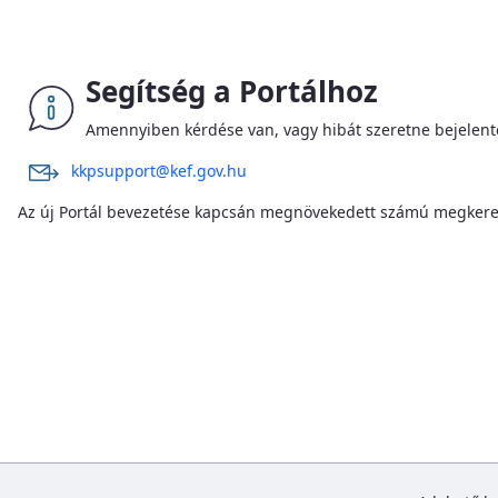
Segítség a Portálhoz
Amennyiben kérdése van, vagy hibát szeretne bejelenten
kkpsupport@kef.gov.hu
Az új Portál bevezetése kapcsán megnövekedett számú megkeresé