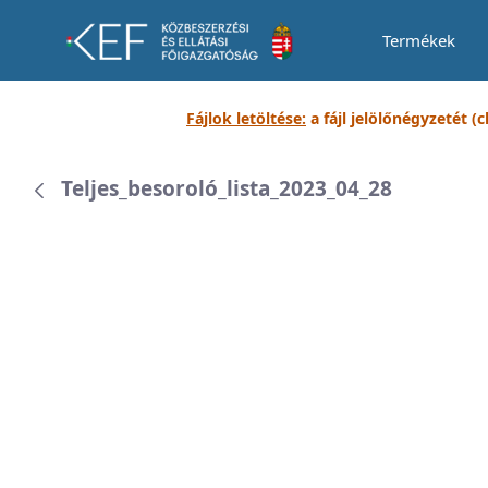
Termékek
Dokumentumtár
Fájlok letöltése:
a fájl jelölőnégyzetét (
Teljes_besoroló_lista_2023_04_28