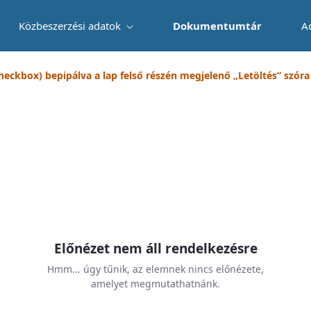
Közbeszerzési adatok
Dokumentumtár
A
checkbox) bepipálva a lap felső részén megjelenő „Letöltés” szóra k
Előnézet nem áll rendelkezésre
Hmm... úgy tűnik, az elemnek nincs előnézete,
amelyet megmutathatnánk.