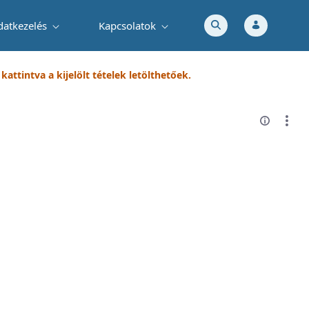
datkezelés
Kapcsolatok
attintva a kijelölt tételek letölthetőek.