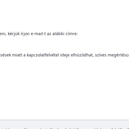
i, kérjük írjon e-mail-t az alábbi címre:
sek miatt a kapcsolatfelvétel ideje elhúzódhat, szíves megértésü