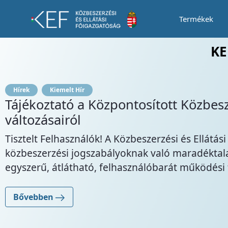
Termékek
Tájékoztató a „Tüdőröntgen készülékek 
KE
Portál új verziójának fontosabb
atóság (továbbiakban: KEF) célja, hogy a központos
lést szem előtt tartva, a lehetőségekhez mérten
zpontosított ...