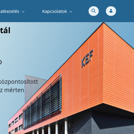
atkezelés
Kapcsolatok
beszerzési eljárás eredményeként megkö
tál
művek beszerzésének az alacsony kiboc
örténő előmozdításáról szóló 397/202
teket, hogy a 2022. október 23. napján hatályba lép
átású mobilitás támogatása érdekében történő e
vábbiakban: Korm. ...