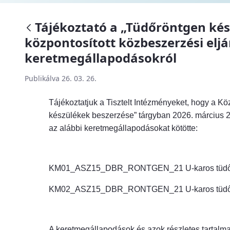
Tájékoztató a „Tüdőröntgen kés
központosított közbeszerzési el
keretmegállapodásokról
Publikálva 26. 03. 26.
Tájékoztatjuk a Tisztelt Intézményeket, hogy a K
készülékek beszerzése” tárgyban 2026. március 2
az alábbi keretmegállapodásokat kötötte:
KM01_ASZ15_DBR_RONTGEN_21 U-karos tüdőrö
KM02_ASZ15_DBR_RONTGEN_21 U-karos tüdőrönt
A keretmegállapodások és azok részletes tartalma