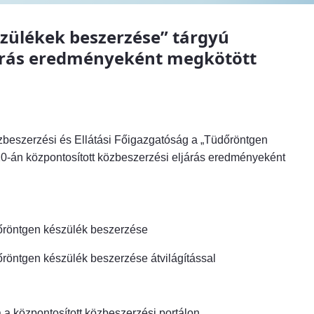
zülékek beszerzése” tárgyú
járás eredményeként megkötött
özbeszerzési és Ellátási Főigazgatóság a „Tüdőröntgen
0-án központosított közbeszerzési eljárás eredményeként
ntgen készülék beszerzése
gen készülék beszerzése átvilágítással
 a központosított közbeszerzési portálon