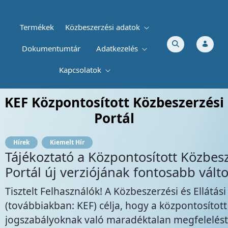
Termékek
Közbeszerzési adatok
Dokumentumtár
Adatkezelés
Kapcsolatok
Tájékoztató a „Műtéti kötszerek, köté
KEF Központosított Közbeszerzési
Portál
Hírek
Kiemelt Hír
Tájékoztató a Központosított Közbes
Portál új verziójának fontosabb válto
Tisztelt Felhasználók! A Közbeszerzési és Ellátás
(továbbiakban: KEF) célja, hogy a központosítot
jogszabályoknak való maradéktalan megfelelést