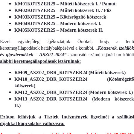
KM01KOTSZER25 – Műtéti kötszerek I. / Pamut
KM02KOTSZER25 – Műtéti kötszerek II. / Fliz
KM03KOTSZER25 – Kötésrögzítő kötszerek
KM04KOTSZER25 – Modern kötszerek I.
KM05KOTSZER25 – Modern kötszerek II.
Ezzel egyidejűleg tájékoztatjuk Önöket, hogy a fenti
keretmegállapodások hatálybalépésével a korábbi,
„
Kötszerek, izolálók
és gipsztermékek – ASZ02-2024”
azonosító számú eljárásban kötöt
alábbi keretmegállapodások
lezárulnak
:
KM09_ASZ02_DBR_KOTSZER24 (Műtéti kötszerek)
KM10_ASZ02_DBR_KOTSZER24 (Kötésrögzítő
kötszerek)
KM12_ASZ02_DBR_KOTSZER24 (Modern kötszerek I.)
KM13_ASZ02_DBR_KOTSZER24 (Modern kötszerek
II.)
Ezúton felhívjuk a Tisztelt Intézmények figyelmét a szállítási
díjakkal kapcsolatos változásra: