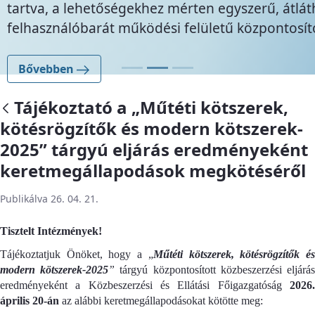
tartva, a lehetőségekhez mérten egyszerű, átlát
felhasználóbarát működési felületű központosítot
Bővebben
Tájékoztató a „Műtéti kötszerek,
kötésrögzítők és modern kötszerek-
2025” tárgyú eljárás eredményeként
keretmegállapodások megkötéséről
Publikálva 26. 04. 21.
Tisztelt Intézmények!
Tájékoztatjuk Önöket, hogy a „
Műtéti kötszerek, kötésrögzítők é
modern kötszerek-2025
”
tárgyú központosított közbeszerzési eljárá
eredményeként a Közbeszerzési és Ellátási Főigazgatóság
2026.
április 20-án
az alábbi keretmegállapodásokat kötötte meg: