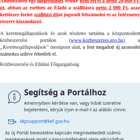
Amennyiben egy
megrendelés
értéke
nem éri el a nettó 20 000 Ft
ot
, abban az esetben az Eladó a szállításra
nettó 2 000 Ft
, azaz
kettőezer forint
szállítási díj
at jogosult felszámolni és az Intézmény
részére kiszámlázni.
A keretmegállapodások és azok részletes tartalma a központosított
közbeszerzési portálon (
www.kozbeszerzes.gov.hu
) a
„Keretmegállapodások”
menüpont alatt,
a fent megadott új azonosít
számokra szűrve érhetőek el.
Közbeszerzési és Ellátási Főigazgatóság
Segítség a Portálhoz
Amennyiben kérdése van, vagy hibát szeretne
bejelenteni, kérjük írjon e-mail-t az alábbi címre:
kkpsupport@kef.gov.hu
Az új Portál bevezetése kapcsán megnövekedett számú
megkeresések miatt a kapcsolatfelvétel ideje elhúzódhat,