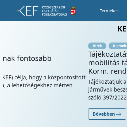
Termékek
Tájékoztatás a „Dialízishez kapcsolódó
KE
Hírek
Kiemelt Hír
Tájékoztatás a tiszta közúti járműv
mobilitás támogatása érdekében tört
Korm. rendeletben előírt ...
t
Tájékoztatjuk a tisztelt Ajánlatkérő szervezeteke
járművek beszerzésének az alacsony kibocsátás
szóló 397/2022. (X. 20.) Korm. rendelet (a tovább
Bővebben