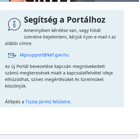
Segítség a Portálhoz
Amennyiben kérdése van, vagy hibát
szeretne bejelenteni, kérjük írjon e-mail-t az
alábbi címre:
kkpsupport@kef.gov.hu
Az új Portál bevezetése kapcsán megnövekedett
számú megkeresések miatt a kapcsolatfelvétel ideje
elhúzódhat, szíves megértésüket és türelmüket
köszönjük.
Átlépés a
Tiszta Jármű felületre
.