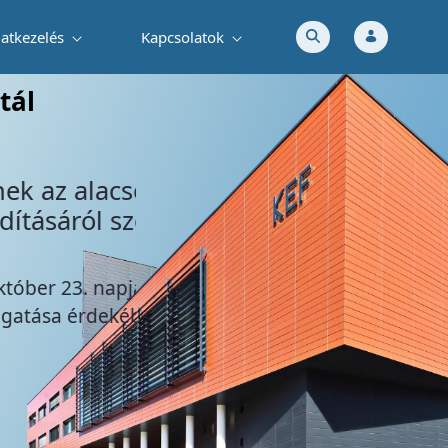
atkezelés
Kapcsolatok
sú dialízis készülékekhez – 2025-2027.
tál
ású
(X. 20.)
 a tiszta közúti
zdításáról