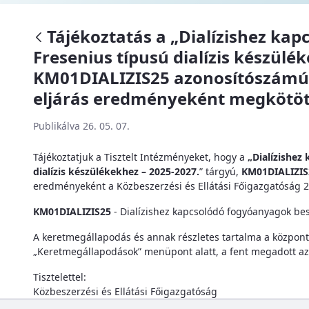
Tájékoztatás a „Dialízishez ka
Fresenius típusú dialízis készülé
KM01DIALIZIS25 azonosítószámú 
eljárás eredményeként megkötöt
Publikálva 26. 05. 07.
Tájékoztatjuk a Tisztelt Intézményeket, hogy a
„Dialízishez
dialízis készülékekhez – 2025-2027.
” tárgyú,
KM01DIALIZI
eredményeként a Közbeszerzési és Ellátási Főigazgatóság 2
KM01DIALIZIS25
- Dialízishez kapcsolódó fogyóanyagok be
A keretmegállapodás és annak részletes tartalma a központo
„Keretmegállapodások” menüpont alatt, a fent megadott az
Tisztelettel:
Közbeszerzési és Ellátási Főigazgatóság