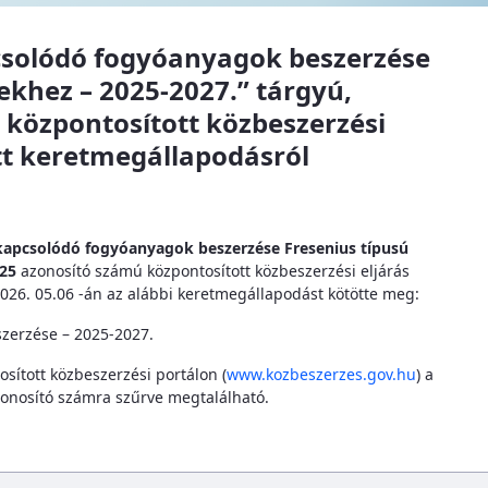
pcsolódó fogyóanyagok beszerzése
kekhez – 2025-2027.” tárgyú,
központosított közbeszerzési
t keretmegállapodásról
 kapcsolódó fogyóanyagok beszerzése Fresenius típusú
S25
azonosító számú központosított közbeszerzési eljárás
026. 05.06 -án az alábbi keretmegállapodást kötötte meg:
szerzése – 2025-2027.
sított közbeszerzési portálon (
www.kozbeszerzes.gov.hu
) a
onosító számra szűrve megtalálható.