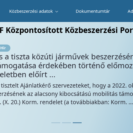
Közbeszerzési adatok
Dokumentumtár
Ad
 fogyóanyagok beszerzése Fresenius típu
F Központosított Közbeszerzési Por
ek beszerzésének az alacsony kibocsát
énő előmozdításáról szóló 397/2022. 
t, hogy a 2022. október 23. napján hatályba lépett,
ú mobilitás támogatása érdekében történő előmo
iakban: Korm. ...