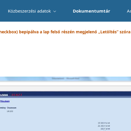
Közbeszerzési adatok
Dokumentumtár
A
checkbox) bepipálva a lap felső részén megjelenő „Letöltés” szóra k