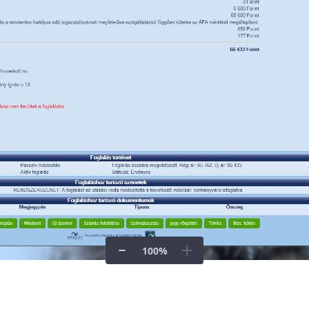
100
%