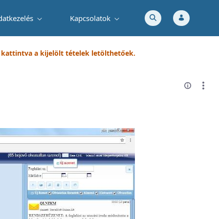
datkezelés
Kapcsolatok
attintva a kijelölt tételek letölthetőek.