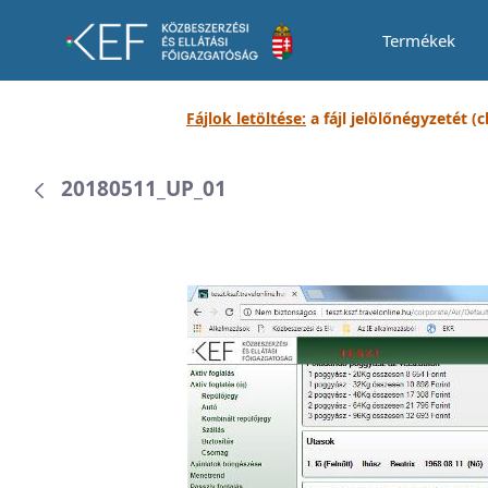
Termékek
Dokumentumtár
Fájlok letöltése:
a fájl jelölőnégyzetét (
20180511_UP_01