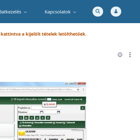
datkezelés
Kapcsolatok
attintva a kijelölt tételek letölthetőek.