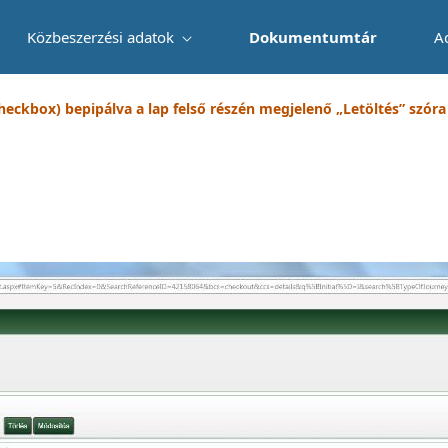
Közbeszerzési adatok
Dokumentumtár
A
checkbox) bepipálva a lap felső részén megjelenő „Letöltés” szóra k