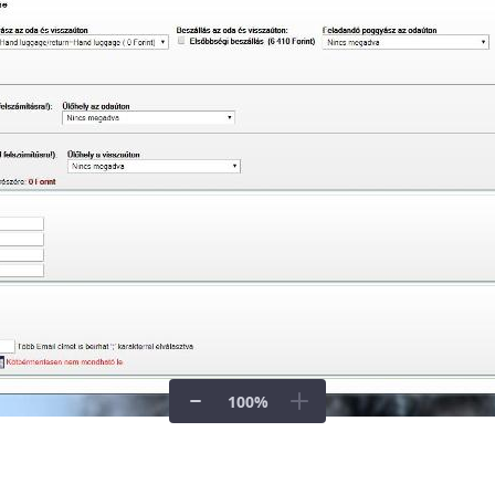
100
%