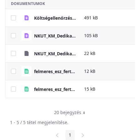
DOKUMENTUMOK
491 kB
Költségellenőrzés - Útmutató
105 kB
NKUT_KM_Dedikalt_telefonvonal_es_ugyintezok (1)
22 kB
NKUT_KM_Dedikalt_telefonvonal_es_ugyintezok
12 kB
felmeres_esz_fertotlenito_2025
15 kB
felmeres_esz_fertotlenito_2024
20 bejegyzés
1 - 5 / 5 tétel megjelenítése.
1
Oldal