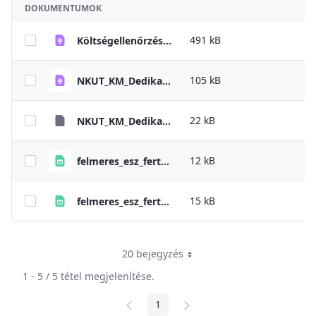
DOKUMENTUMOK
491 kB
Költségellenőrzés - Útmutató
105 kB
NKUT_KM_Dedikalt_telefonvonal_es_ugyintezok (1)
22 kB
NKUT_KM_Dedikalt_telefonvonal_es_ugyintezok
12 kB
felmeres_esz_fertotlenito_2025
15 kB
felmeres_esz_fertotlenito_2024
20 bejegyzés
1 - 5 / 5 tétel megjelenítése.
1
Oldal