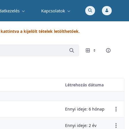
datkezelés
Kapcsolatok
attintva a kijelölt tételek letölthetőek.
Létrehozás dátuma
Elem műv
Ennyi ideje: 6 hónap
Ennyi ideje: 2 év