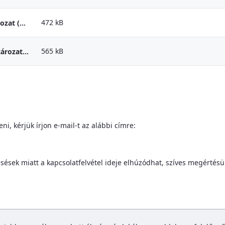
472 kB
Cselekvesi_terv_jelentes - 1082-2024. Korm. hatarozat (4.a pont)
565 kB
2024 évi adatszolgáltatás az 1082/2024 korm. határozat alapján
i, kérjük írjon e-mail-t az alábbi címre:
sek miatt a kapcsolatfelvétel ideje elhúzódhat, szíves megértésü