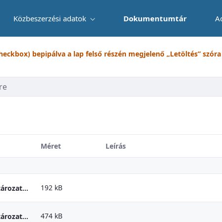
Közbeszerzési adatok
Dokumentumtár
A
checkbox) bepipálva a lap felső részén megjelenő „Letöltés” szóra k
Méret
Leírás
192 kB
2025 évi adatszolgáltatás az 1082/2024 korm. határozat alapján
474 kB
2023 évi adatszolgáltatás az 1082/2024 korm. határozat alapján