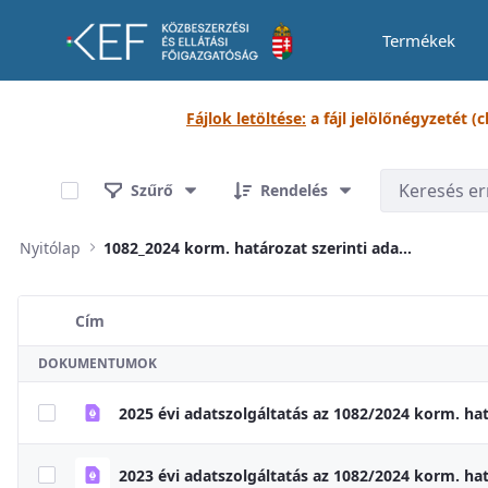
Termékek
Dokumentumtár
Fájlok letöltése:
a fájl jelölőnégyzetét (
0 / 4 Tételek kiválasztva
Szűrő
Rendelés
Nyitólap
1082_2024 korm. határozat szerinti adatközlés
Cím
Elem kiválasztása
DOKUMENTUMOK