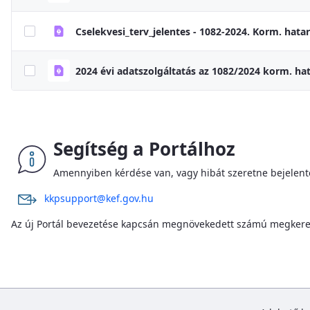
Segítség a Portálhoz
Amennyiben kérdése van, vagy hibát szeretne bejelenten
kkpsupport@kef.gov.hu
Az új Portál bevezetése kapcsán megnövekedett számú megkeresé