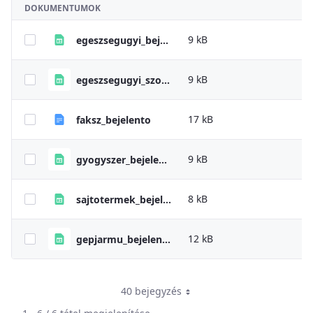
DOKUMENTUMOK
9 kB
egeszsegugyi_bejelento_sajat_hataskor
9 kB
egeszsegugyi_szolgaltatas_bejelento_sajat_hataskor
17 kB
faksz_bejelento
9 kB
gyogyszer_bejelento_sajat_hataskor
8 kB
sajtotermek_bejelento_sajat_hataskor
12 kB
gepjarmu_bejelento_sajat_hataskor
40 bejegyzés