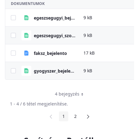
DOKUMENTUMOK
9 kB
egeszsegugyi_bejelento_sajat_hataskor
9 kB
egeszsegugyi_szolgaltatas_bejelento_sajat_hataskor
17 kB
faksz_bejelento
9 kB
gyogyszer_bejelento_sajat_hataskor
4 bejegyzés
1 - 4 / 6 tétel megjelenítése.
1
2
Oldal
Oldal