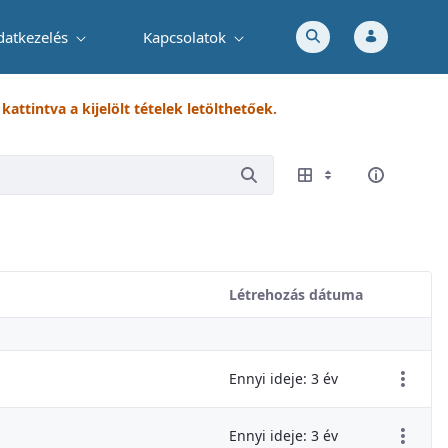
datkezelés
Kapcsolatok
attintva a kijelölt tételek letölthetőek.
Létrehozás dátuma
Elem műv
Ennyi ideje: 3 év
Ennyi ideje: 3 év