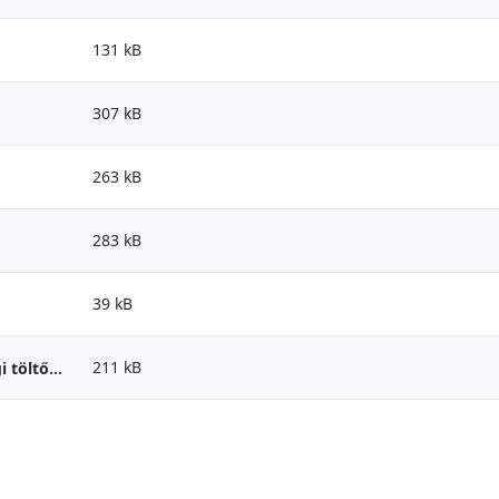
131 kB
307 kB
263 kB
283 kB
39 kB
211 kB
PKN Orlen részére átadásra kerülő magyarországi töltőállomások listája