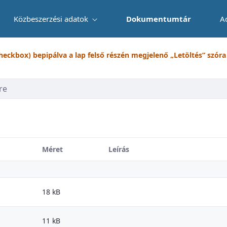
Közbeszerzési adatok
Dokumentumtár
A
checkbox) bepipálva a lap felső részén megjelenő „Letöltés” szóra k
Méret
Leírás
18 kB
11 kB