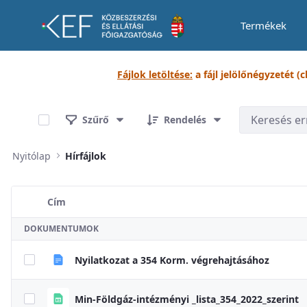
Termékek
Dokumentumtár
Fájlok letöltése:
a fájl jelölőnégyzetét (
0 / 9 Tételek kiválasztva
Szűrő
Rendelés
Nyitólap
Hírfájlok
Cím
Elem kiválasztása
DOKUMENTUMOK
Nyilatkozat a 354 Korm. végrehajtásához
Min-Földgáz-intézményi _lista_354_2022_szerint