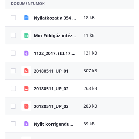
DOKUMENTUMOK
18 kB
Nyilatkozat a 354 Korm. végrehajtásához
11 kB
Min-Földgáz-intézményi _lista_354_2022_szerint
131 kB
1122_2017. (III.17.) Korm. határozat
307 kB
20180511_UP_01
263 kB
20180511_UP_02
283 kB
20180511_UP_03
39 kB
Nyílt korrigendum portal_1805_2018