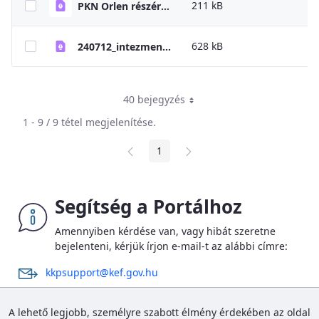
211 kB
PKN Orlen részére átadásra kerülő magyarországi töltőállomások listája
628 kB
240712_intezmenyi_adatok_karbantartasa_KKP_segedlet
40 bejegyzés
1 - 9 / 9 tétel megjelenítése.
1
Oldal
Segítség a Portálhoz
Amennyiben kérdése van, vagy hibát szeretne
bejelenteni, kérjük írjon e-mail-t az alábbi címre:
kkpsupport@kef.gov.hu
Az új Portál bevezetése kapcsán megnövekedett számú
A lehető legjobb, személyre szabott élmény érdekében az oldal
megkeresések miatt a kapcsolatfelvétel ideje elhúzódhat,