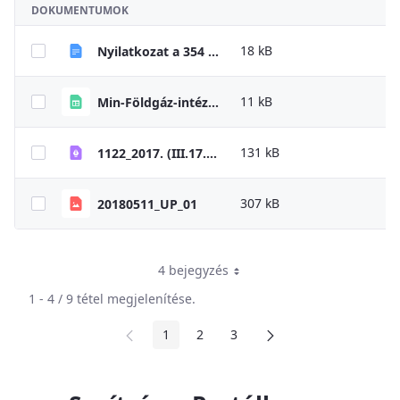
DOKUMENTUMOK
18 kB
Nyilatkozat a 354 Korm. végrehajtásához
11 kB
Min-Földgáz-intézményi _lista_354_2022_szerint
131 kB
1122_2017. (III.17.) Korm. határozat
307 kB
20180511_UP_01
4 bejegyzés
1 - 4 / 9 tétel megjelenítése.
1
2
3
Oldal
Oldal
Oldal