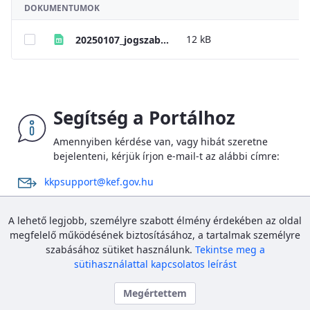
DOKUMENTUMOK
12 kB
20250107_jogszabalyok_jegyzeke
Segítség a Portálhoz
Amennyiben kérdése van, vagy hibát szeretne
bejelenteni, kérjük írjon e-mail-t az alábbi címre:
kkpsupport@kef.gov.hu
Az új Portál bevezetése kapcsán megnövekedett számú
A lehető legjobb, személyre szabott élmény érdekében az oldal
megkeresések miatt a kapcsolatfelvétel ideje elhúzódhat,
megfelelő működésének biztosításához, a tartalmak személyre
szíves megértésüket és türelmüket köszönjük.
szabásához sütiket használunk.
Tekintse meg a
sütihasználattal kapcsolatos leírást
Megértettem
Közbeszerzési és Ellátási Főigazgatóság
Bejelentkezés