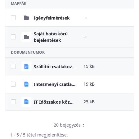
MAPPÁK
--
Igényfelmérések
Saját hatáskörű
--
bejelentések
DOKUMENTUMOK
15 kB
Szállítói csatlakozási nyilatkozat
19 kB
Intezmenyi csatlakozasi nyilatkozat uj sablon 2023 04
25 kB
IT Időszakos közbeszerzési díj nyilatkozat
20 bejegyzés
1 - 5 / 5 tétel megjelenítése.