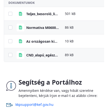
DOKUMENTUMOK
501 kB
Teljes_besoroló_lista_2023_04_28
86 kB
Normativa M0600 gepjarmuvek portal
10 kB
Az országosan kiemelt termékekre vonatkozó állami normatívákról szóló PM rendelet elérhetősége
89 kB
CND_alapú_egészségügyi_besorolók_20210319
Segítség a Portálhoz
Amennyiben kérdése van, vagy hibát szeretne
bejelenteni, kérjük írjon e-mail-t az alábbi címre:
kkpsupport@kef.gov.hu