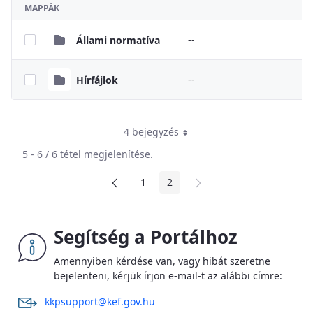
MAPPÁK
--
Állami normatíva
--
Hírfájlok
4 bejegyzés
5 - 6 / 6 tétel megjelenítése.
1
2
Oldal
Oldal
Segítség a Portálhoz
Amennyiben kérdése van, vagy hibát szeretne
bejelenteni, kérjük írjon e-mail-t az alábbi címre:
kkpsupport@kef.gov.hu